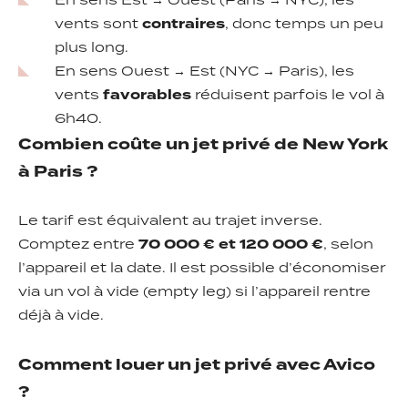
En sens Est → Ouest (Paris → NYC), les
vents sont
contraires
, donc temps un peu
plus long.
En sens Ouest → Est (NYC → Paris), les
vents
favorables
réduisent parfois le vol à
6h40.
Combien coûte un jet privé de New York
à Paris ?
Le tarif est équivalent au trajet inverse.
Comptez entre
70 000 € et 120 000 €
, selon
l’appareil et la date. Il est possible d’économiser
via un vol à vide (empty leg) si l’appareil rentre
déjà à vide.
Comment louer un jet privé avec Avico
?