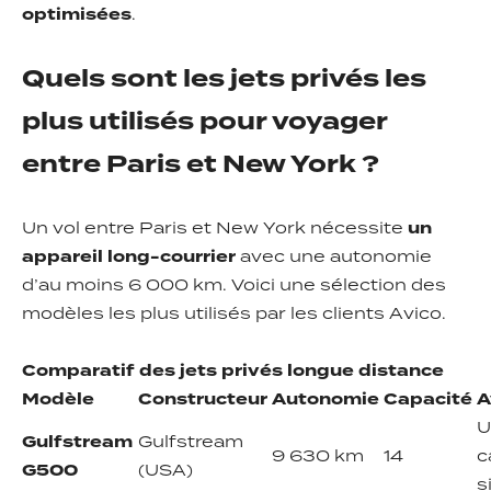
optimisées
.
Quels sont les jets privés les
plus utilisés pour voyager
entre Paris et New York ?
Un vol entre Paris et New York nécessite
un
appareil long-courrier
avec une autonomie
d’au moins 6 000 km. Voici une sélection des
modèles les plus utilisés par les clients Avico.
Comparatif des jets privés longue distance
Modèle
Constructeur
Autonomie
Capacité
A
U
Gulfstream
Gulfstream
9 630 km
14
c
G500
(USA)
s