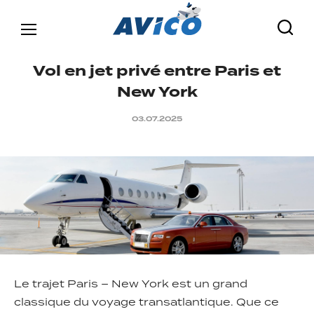
V
o
l
e
n
j
e
t
p
r
i
v
é
e
n
t
r
e
P
a
r
i
s
e
t
N
e
w
Y
o
r
k
03.07.2025
Le trajet Paris – New York est un grand
classique du voyage transatlantique. Que ce