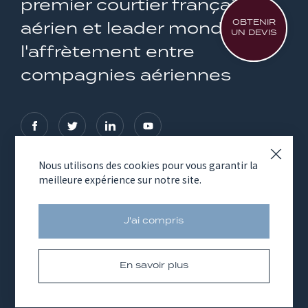
premier courtier français
OBTENIR
aérien et leader mondial de
UN DEVIS
l'affrètement entre
compagnies aériennes
Nous utilisons des cookies pour vous garantir la
meilleure expérience sur notre site.
NOS SERVICES
LE GROUPE AVICO
J'ai compris
En savoir plus
Mentions légales
Cookies
© Copyright 2026 Avico