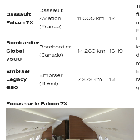
T
Dassault
Dassault
f
Aviation
11 000 km
12
Falcon 7X
m
(France)
F
L
Bombardier
Bombardier
l
Global
14 260 km
16-19
(Canada)
d
7500
m
Embraer
E
Embraer
Legacy
7 222 km
13
r
(Brésil)
650
q
Focus sur le Falcon 7X
: