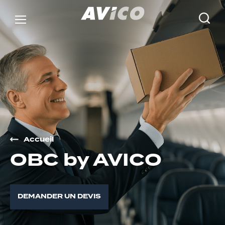
Accueil
O
B
C
b
y
A
V
I
C
O
DEMANDER UN DEVIS