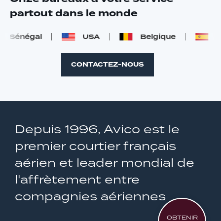
partout dans le monde
Sénégal
USA
Belgique
Esp
CONTACTEZ-NOUS
Depuis 1996, Avico est le
premier courtier français
aérien et leader mondial de
l'affrètement entre
compagnies aériennes
OBTENIR