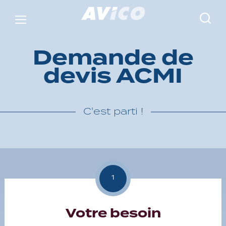
D
e
m
a
n
d
e
d
e
d
e
v
i
s
A
C
M
I
C'est parti !
Votre besoin