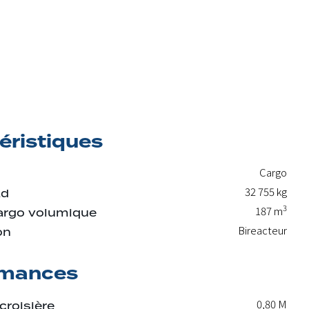
éristiques
Cargo
32 755
kg
ad
3
187
m
argo volumique
Bireacteur
on
rmances
0,80 M
croisière