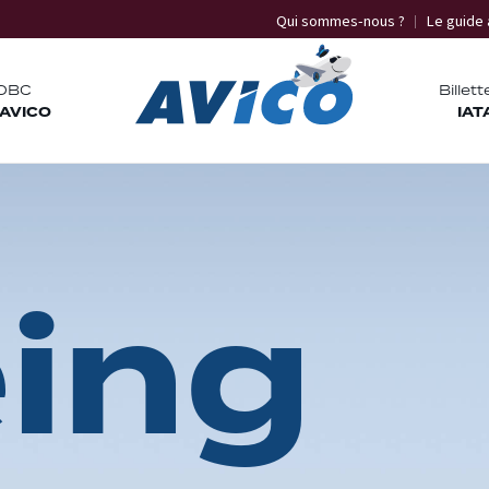
Qui sommes-nous ?
Le guide 
OBC
Billett
 AVICO
IAT
e
i
n
g