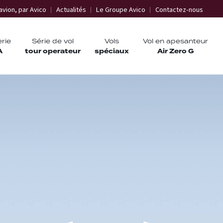
avion, par Avico
Actualités
Le Groupe Avico
Contactez-nous
erie
Série de vol
Vols
Vol en apesanteur
A
tour operateur
spéciaux
Air Zero G