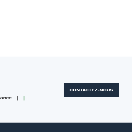
CONTACTEZ-NOUS
ce
Irlande
Portugal
Royaum