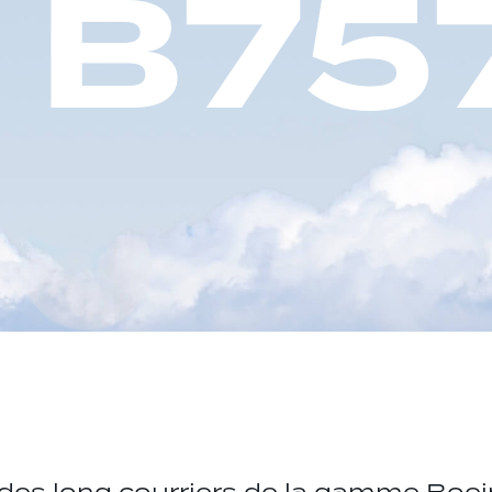
B
7
5