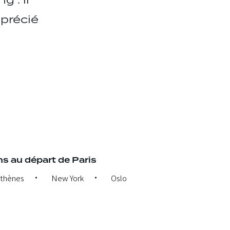
 : il
pprécié
s au départ de Paris
thènes
New York
Oslo