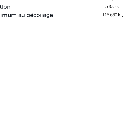
5 835 km
tion
115 660
kg
imum au décollage