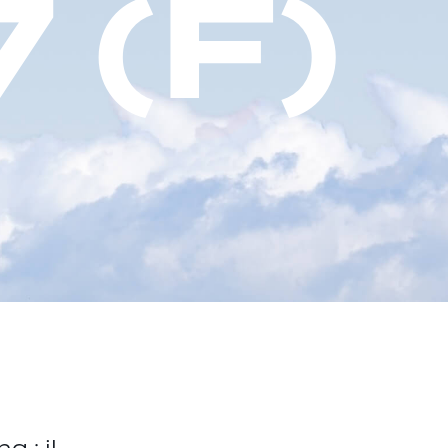
7
(
F
)