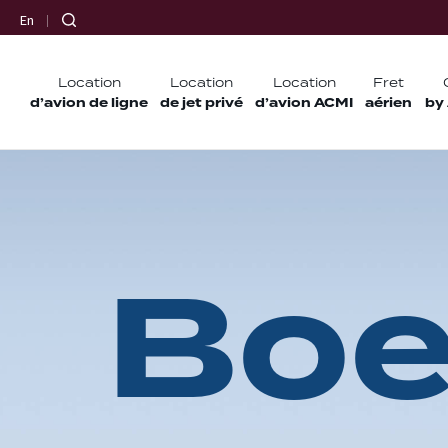
En
Location
Location
Location
Fret
d’avion de ligne
de jet privé
d’avion ACMI
aérien
by
B
o