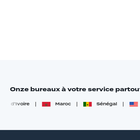
Onze bureaux à votre service parto
 d'Ivoire
Maroc
Sénégal
U