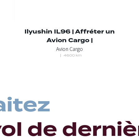
Ilyushin IL96 | Affréter un
Avion Cargo |
Avion Cargo
4600 km
itez
vol de derni