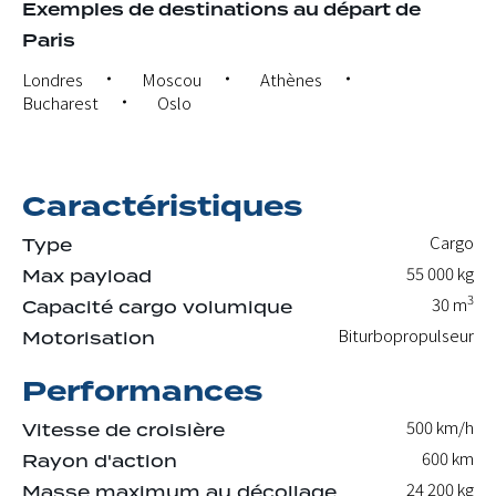
Exemples de destinations au départ de
Paris
Londres
Moscou
Athènes
Bucharest
Oslo
Caractéristiques
Cargo
Type
55 000
kg
Max payload
3
30
m
Capacité cargo volumique
Biturbopropulseur
Motorisation
Performances
500 km/h
Vitesse de croisière
600 km
Rayon d'action
24 200
kg
Masse maximum au décollage