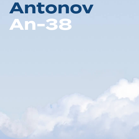
A
n
t
o
n
o
v
A
n
-
3
8