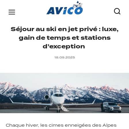
S
é
j
o
u
r
a
u
s
k
i
e
n
j
e
t
p
r
i
v
é
:
l
u
x
e
,
g
a
i
n
d
e
t
e
m
p
s
e
t
s
t
a
t
i
o
n
s
d
’
e
x
c
e
p
t
i
o
n
18.09.2025
Chaque hiver, les cimes enneigées des Alpes