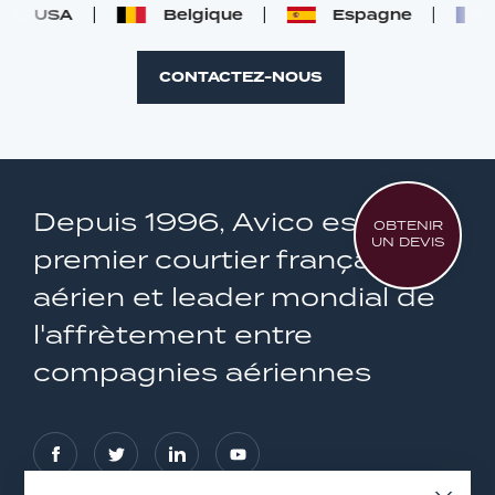
USA
Belgique
Espagne
Fr
CONTACTEZ-NOUS
Depuis 1996, Avico est le
OBTENIR
UN DEVIS
premier courtier français
aérien et leader mondial de
l'affrètement entre
compagnies aériennes