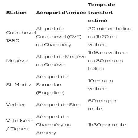
Temps de
Station
Aéroport d’arrivée
transfert
estimé
Altiport de
20 min en hélico
Courchevel
Courchevel (CVF)
ou 1h20 en
1850
ou Chambéry
voiture
1h15 en voiture
Altiport de Megève
Megève
ou 30 min en
ou Genève
hélico
Aéroport de
10 min en
St. Moritz
Samedan
voiture
(Engadine)
50 min par
Verbier
Aéroport de Sion
route
Aéroport de
Val d’Isère
Chambéry ou
1h30 par route
/ Tignes
Annecy