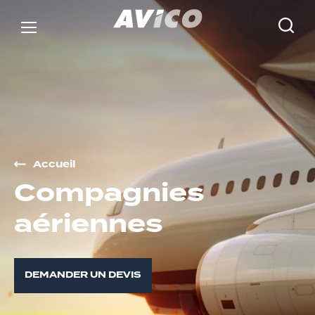
Accueil
C
o
m
p
a
g
n
i
e
s
a
é
r
i
e
n
n
e
s
DEMANDER UN DEVIS