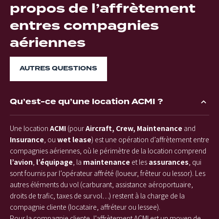
propos de l’affrètement
entres compagnies
aériennes
AUTRES QUESTIONS
Qu’est-ce qu’une location ACMI ?
Une location
ACMI
(pour
Aircraft,
Crew,
Maintenance
and
Insurance
, ou
wet lease
) est une opération d’affrètement entre
compagnies aériennes, où le périmètre de la location comprend
l’avion
,
l’équipage
, la
maintenance
et les
assurances
, qui
sont fournis par l’opérateur affrété (loueur, frêteur ou lessor). Les
autres éléments du vol (carburant, assistance aéroportuaire,
droits de trafic, taxes de survol…) restent à la charge de la
compagnie cliente (locataire, affréteur ou lessee).
Pour la compagnie cliente, l’affrètement ACMI est un moyen de