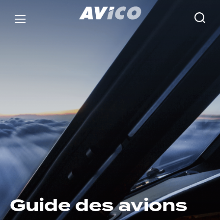
G
u
i
d
e
d
e
s
a
v
i
o
n
s