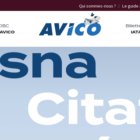
Qui sommes-nous ?
Le guide 
OBC
Billett
 AVICO
s
n
a
IAT
C
i
t
a