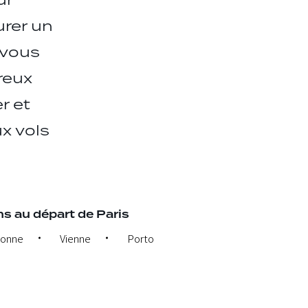
ur
urer un
 vous
reux
r et
x vols
s au départ de Paris
bonne
Vienne
Porto