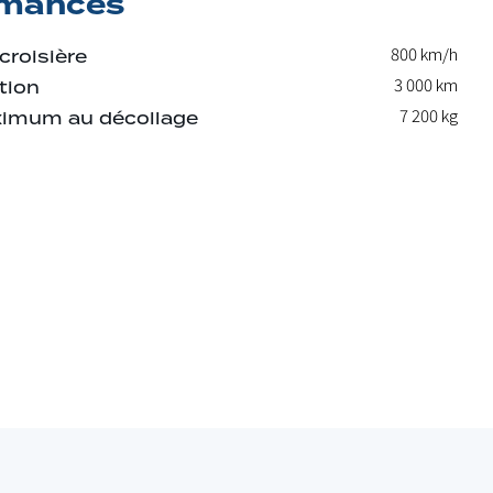
rmances
800 km/h
croisière
3 000 km
tion
7 200
kg
imum au décollage