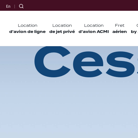
En
Location
Location
Location
Fret
d’avion de ligne
C
de jet privé
e
d’avion ACMI
s
aérien
by