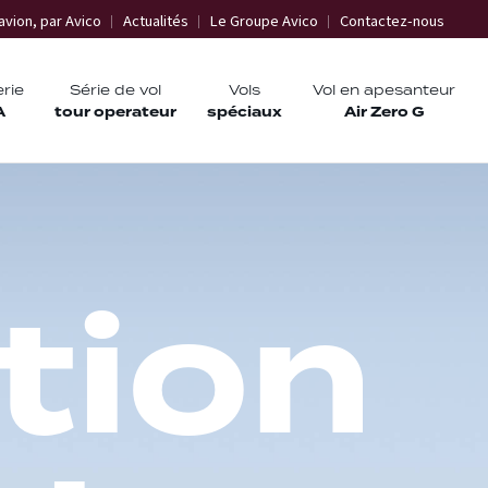
avion, par Avico
Actualités
Le Groupe Avico
Contactez-nous
erie
Série de vol
Vols
Vol en apesanteur
A
tour operateur
spéciaux
Air Zero G
t
i
o
n