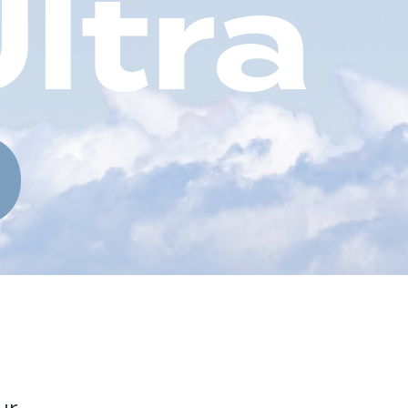
U
l
t
r
a
0