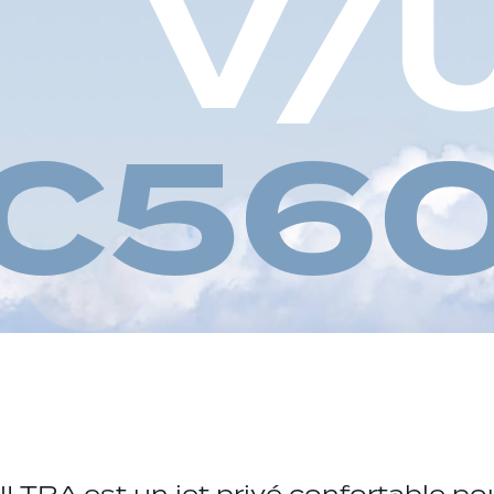
V
/
C
5
6