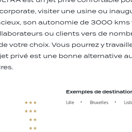
LTRA est un jet privé confortable po
corporate, visiter une usine ou inaug
lencieux, son autonomie de 3000 kms
laborateurs ou clients vers de nomb
e votre choix. Vous pourrez y travaille
jet privé est une bonne alternative au
res.
Exemples de destination
Lille
Bruxelles
Lis