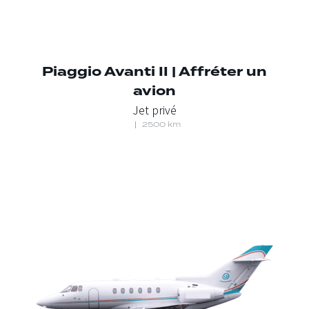
Piaggio Avanti II | Affréter un
avion
Jet privé
2500 km