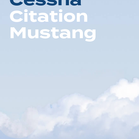
C
e
s
s
n
a
C
i
t
a
t
i
o
n
M
u
s
t
a
n
g