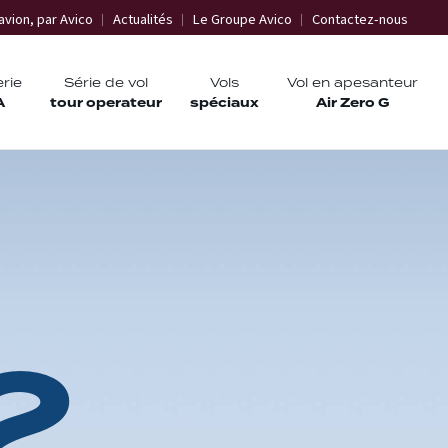
avion, par Avico
Actualités
Le Groupe Avico
Contactez-nous
erie
Série de vol
Vols
Vol en apesanteur
A
tour operateur
spéciaux
Air Zero G
2