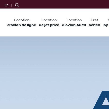
En
Location
Location
Location
Fret
d’avion de ligne
de jet privé
d’avion ACMI
aérien
by