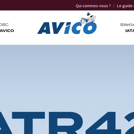
Qui sommes-nous ?
Le guide 
OBC
Billett
 AVICO
IAT
A
T
R
4