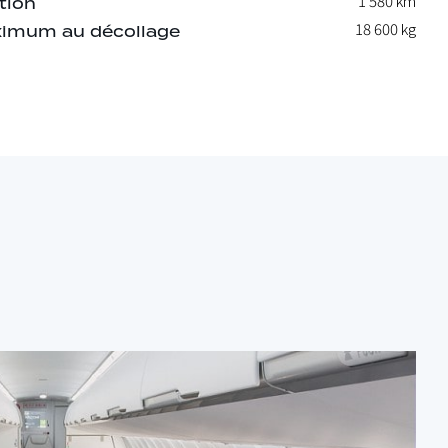
1 580 km
tion
18 600
kg
imum au décollage