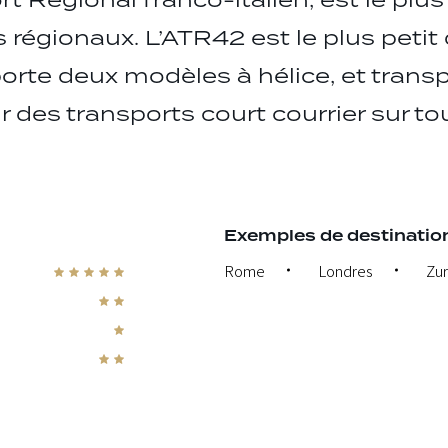
t Régional franco-italien, est le plus
régionaux. L’ATR42 est le plus petit
te deux modèles à hélice, et trans
des transports court courrier sur to
Exemples de destination
Rome
Londres
Zur