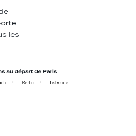
 de
porte
us les
s au départ de Paris
ich
Berlin
Lisbonne