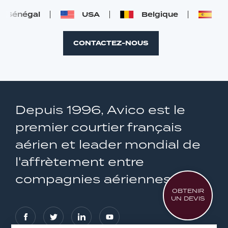
Sénégal
USA
Belgique
Esp
CONTACTEZ-NOUS
Depuis 1996, Avico est le
premier courtier français
aérien et leader mondial de
l'affrètement entre
compagnies aériennes
OBTENIR
UN DEVIS