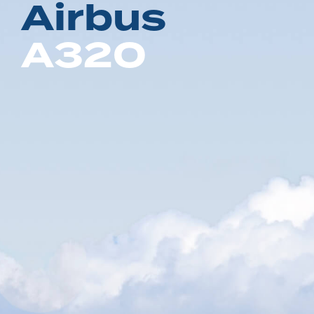
A
i
r
b
u
s
A
3
2
0