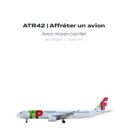
ATR42 | Affréter un avion
Avion moyen-courrier
30 sièges
1580 km